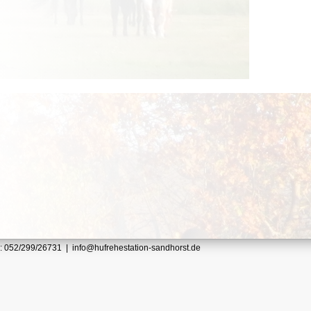
r.: 052/299/26731 | info@hufrehestation-sandhorst.de